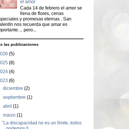
el amor
Cada 14 de febrero el amor se
llena de flores, cenas
speciales y promesas eternas . San
alentín nos recuerda que amar es
mportante… pero...
s las publicaciones
2026
(5)
2025
(8)
2024
(4)
2023
(6)
►
diciembre
(2)
►
septiembre
(1)
►
abril
(1)
▼
marzo
(1)
"La discapacidad no es un límite, todos
podemos ll...