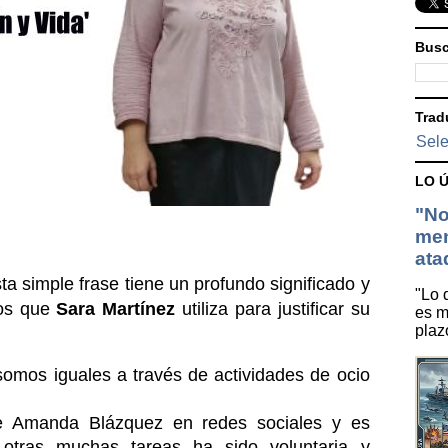
Busc
Trad
Sele
LO 
"No
men
ata
ta simple frase tiene un profundo significado y 
"Lo 
os que 
Sara Martínez 
utiliza para justificar su 
es m
plaz
somos iguales a través de actividades de ocio 
de Amanda Blázquez en redes sociales y es 
e otras muchas tareas ha sido voluntaria y 