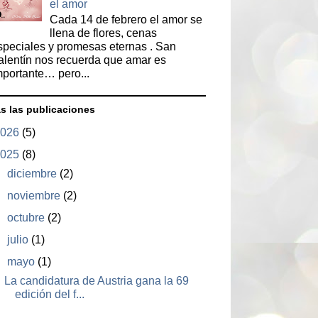
el amor
Cada 14 de febrero el amor se
llena de flores, cenas
speciales y promesas eternas . San
alentín nos recuerda que amar es
mportante… pero...
s las publicaciones
2026
(5)
2025
(8)
►
diciembre
(2)
►
noviembre
(2)
►
octubre
(2)
►
julio
(1)
▼
mayo
(1)
La candidatura de Austria gana la 69
edición del f...