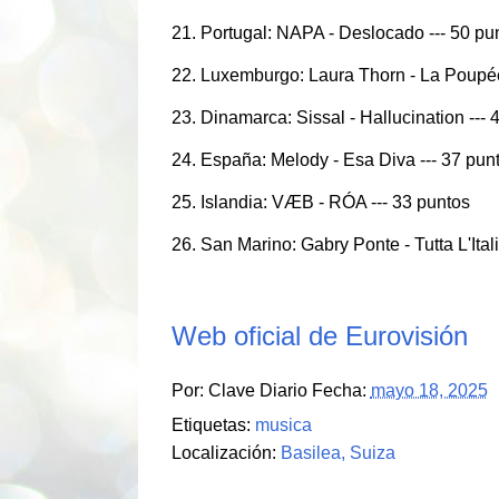
21. Portugal: NAPA - Deslocado --- 50 pu
22. Luxemburgo: Laura Thorn - La Poupée
23. Dinamarca: Sissal - Hallucination --- 
24. España: Melody - Esa Diva --- 37 pun
25. Islandia: VÆB - RÓA --- 33 puntos
26. San Marino: Gabry Ponte - Tutta L'Itali
Web oficial de Eurovisión
Por:
Clave Diario
Fecha:
mayo 18, 2025
Etiquetas:
musica
Localización:
Basilea, Suiza