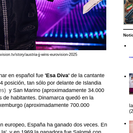
Noti
ision.tv/story/austria-jj-wins-eurovision-2025
har en español fue
'Esa Diva'
de la cantante
4 posición, tan sólo por delante de Islandia
es)
y San Marino (aproximadamente 34.000
es de habitantes. Dinamarca quedó en la
Luxemburgo (aproximadamente 700.000
l
(2
nción europeo, España ha ganado dos veces. En
a la', y en 1969 la ganadora fue Salomé con