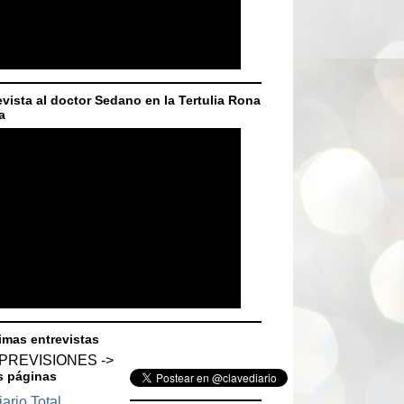
evista al doctor Sedano en la Tertulia Rona
a
imas entrevistas
 PREVISIONES ->
s páginas
ario Total