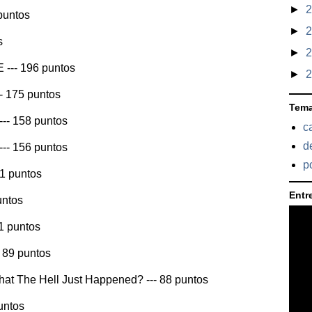
►
 puntos
►
s
►
 --- 196 puntos
►
-- 175 puntos
Tem
--- 158 puntos
c
d
--- 156 puntos
po
51 puntos
Entre
untos
1 puntos
- 89 puntos
t The Hell Just Happened? --- 88 puntos
untos