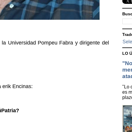
Busc
Trad
Sele
 la Universidad Pompeu Fabra y dirigente del
LO 
"No
men
ata
 erik Encinas:
"Lo 
es m
plaz
úPatria?