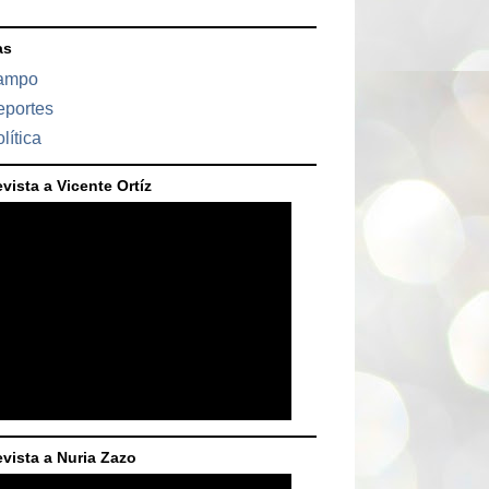
as
ampo
eportes
lítica
vista a Vicente Ortíz
evista a Nuria Zazo