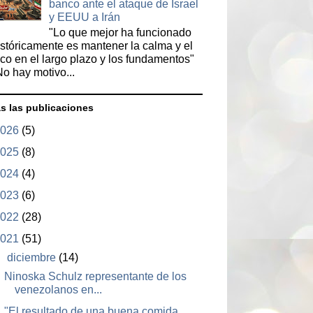
banco ante el ataque de Israel
y EEUU a Irán
"Lo que mejor ha funcionado
istóricamente es mantener la calma y el
oco en el largo plazo y los fundamentos"
No hay motivo...
s las publicaciones
2026
(5)
2025
(8)
2024
(4)
2023
(6)
2022
(28)
2021
(51)
▼
diciembre
(14)
Ninoska Schulz representante de los
venezolanos en...
"El resultado de una buena comida