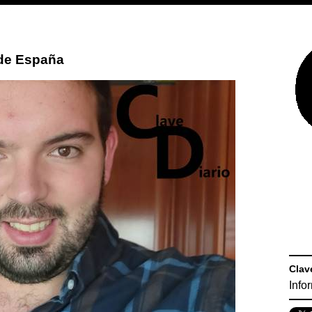
 de España
Clav
Info